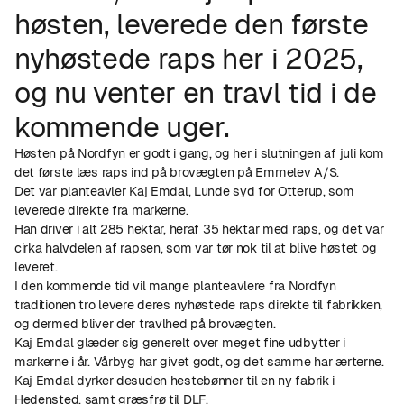
høsten, leverede den første
nyhøstede raps her i 2025,
og nu venter en travl tid i de
kommende uger.
Høsten på Nordfyn er godt i gang, og her i slutningen af juli kom
det første læs raps ind på brovægten på Emmelev A/S.
Det var planteavler Kaj Emdal, Lunde syd for Otterup, som
leverede direkte fra markerne.
Han driver i alt 285 hektar, heraf 35 hektar med raps, og det var
cirka halvdelen af rapsen, som var tør nok til at blive høstet og
leveret.
I den kommende tid vil mange planteavlere fra Nordfyn
traditionen tro levere deres nyhøstede raps direkte til fabrikken,
og dermed bliver der travlhed på brovægten.
Kaj Emdal glæder sig generelt over meget fine udbytter i
markerne i år. Vårbyg har givet godt, og det samme har ærterne.
Kaj Emdal dyrker desuden hestebønner til en ny fabrik i
Hedensted, samt græsfrø til DLF.