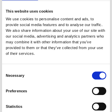
Vores seneste nyheder
This website uses cookies
Flere nyheder
We use cookies to personalise content and ads, to
provide social media features and to analyse our traffic.
We also share information about your use of our site with
July 23, 2026
our social media, advertising and analytics partners who
Høsten 2026: Flotte første rapsudbytter på Nordfyn
may combine it with other information that you’ve
Egebjerggaard Gods leverede årets første læs raps tilEmmelev A/S
provided to them or that they’ve collected from your use
og var tilfredse med fornuftige udbytter vækstsæsonen taget i
of their services.
betragtning.
Læs mere
Consent
Necessary
June 23, 2026
Selection
Biodiesel kan få en stor rolle for flodtransporterne i Europa
Biodiesel er et pålideligt og sikkert middel til at dekarbonisere den
Preferences
indre trafik i Europa, forklarer EBB i pressemeddelelse.
Læs mere
Statistics