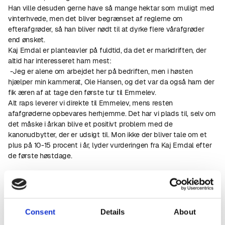
Han ville desuden gerne have så mange hektar som muligt med
vinterhvede, men det bliver begrænset af reglerne om
efterafgrøder, så han bliver nødt til at dyrke flere vårafgrøder
end ønsket.
Kaj Emdal er planteavler på fuldtid, da det er markdriften, der
altid har interesseret ham mest:
-Jeg er alene om arbejdet her på bedriften, men i høsten
hjælper min kammerat, Ole Hansen, og det var da også ham der
fik æren af at tage den første tur til Emmelev.
Alt raps leverer vi direkte til Emmelev, mens resten
afafgrøderne opbevares herhjemme. Det har vi plads til, selv om
det måske i årkan blive et positivt problem med de
kanonudbytter, der er udsigt til. Mon ikke der bliver tale om et
plus på 10-15 procent i år, lyder vurderingen fra Kaj Emdal efter
de første høstdage.
Consent
Details
About