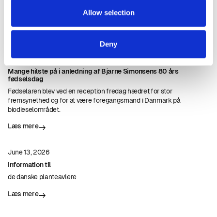
Biodiesel er et pålideligt og sikkert middel til at dekarbonisere den
Allow selection
indre trafik i Europa, forklarer EBB i pressemeddelelse.
Læs mere
Deny
June 14, 2026
Mange hilste på i anledning af Bjarne Simonsens 80 års
fødselsdag
Fødselaren blev ved en reception fredag hædret for stor
fremsynethed og for at være foregangsmand i Danmark på
biodieselområdet.
Læs mere
June 13, 2026
Information til
de danske planteavlere
Læs mere