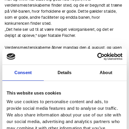
verdensmesterskaberne finder sted, og de er begyndt at træne
på VM-banen, hvor forholdene er gode. Dette gælder stalde,
som er gode, andre faciliteter og endda banen, hvor
konkurrencen finder sted.
„Det hele ser ud til at være meget velorganiseret, og det er
dejligt at opleve,“ siger Natalie Fischer.
Verdensmesterskaberne åbner mandag den 4. august, og ugen
byder på konkurrencer inden for forskellige discipliner. Natalie
Fischer vil være i aktion torsdag, fredag og lørdag. Hun deltager i
to discipliner. Den ene, P1, handler om at være hurtigste over en
afstand på 250 meter, hvor de første 50 meter kan bruges til at
Consent
Details
About
indstille gangpasset. Den anden, P2, er 100 meter i pas og med
flyvende start.
Ud over konkurrencerne vil der være koncerter, madboder,
This website uses cookies
shopping, kulturelle begivenheder og en international atmosfære.
We use cookies to personalise content and ads, to
30.000 besøgende forventes i løbet af ugen.
„Jeg kender min hest godt. Mine forældre har altid haft
provide social media features and to analyse our traffic.
islandsheste, og vi købte Ímnir i 2013, da den var fem år
We also share information about your use of our site with
gammel. Det var ikke en konkurrencehest dengang, men det er
our social media, advertising and analytics partners who
blevet det siden, og i 2018 vandt vi det første danske
may combine it with other information that you’ve