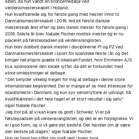
siden, da hun vandt en bronzemedalje ved
verdensmesterskabet i Holland.
Hun kvalificerede sig for første gang med hesten Ímnir til
Danmarksmesterskabet i 2016, red sit første danske
mesterskab året efter og blev dansk mester for første gang i
2018. Sidste år blev Natalie Fischer nordisk mester og er nu
placeret på førstepladsen på verdensranglisten.
Hun blev dobbelt dansk mester i disciplinerne P1 og P2 ved
Danmarksmesterskabet i sport for islandske heste i år, og det
bringer naturligvis glæde til lokalsamfundet, hvor Emmelev A/S
bl.a. sponsorerer den lokale rytter, da det er forbundet med
store omkostninger at deltage.
“ Det betyder virkelig meget for mig at deltage i denne store
internationale begivenhed. Der er mange af os med interesse for
islandsheste i Danmark, og kun syv seniorryttere er udvalgt. Så
kvalifikationen i det hele taget er et stort resultat i sig selv,“
siger Natalie Fischer.
Jeg tror på, at vi kan klare os godt i Schweiz. Vi er på
førstepladsen på verdensranglisten, og det er en forpligtelse. Vi
er i god form, og vi vil gøre det bedste. Det handler om at være
den bedste på dagen,“ siger Natalie Fischer.
Hun og Ímnir har slået sig godt ned i byen, hvor