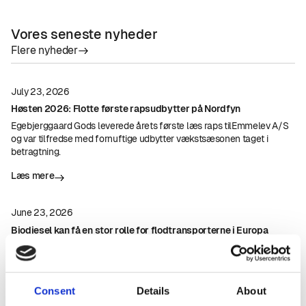
Vores seneste nyheder
Flere nyheder
July 23, 2026
Høsten 2026: Flotte første rapsudbytter på Nordfyn
Egebjerggaard Gods leverede årets første læs raps tilEmmelev A/S
og var tilfredse med fornuftige udbytter vækstsæsonen taget i
betragtning.
Læs mere
June 23, 2026
Biodiesel kan få en stor rolle for flodtransporterne i Europa
Biodiesel er et pålideligt og sikkert middel til at dekarbonisere den
indre trafik i Europa, forklarer EBB i pressemeddelelse.
Læs mere
Consent
Details
About