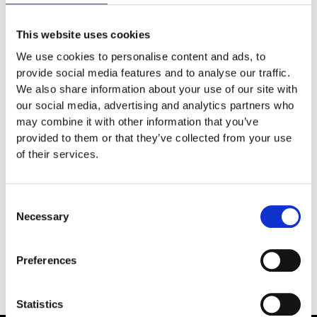
June 14, 2026
Mange hilste på i anledning af Bjarne Simonsens 80 års
This website uses cookies
fødselsdag
We use cookies to personalise content and ads, to
Fødselaren blev ved en reception fredag hædret for stor
provide social media features and to analyse our traffic.
fremsynethed og for at være foregangsmand i Danmark på
We also share information about your use of our site with
biodieselområdet.
our social media, advertising and analytics partners who
Læs mere
may combine it with other information that you’ve
provided to them or that they’ve collected from your use
June 13, 2026
of their services.
Information til
de danske planteavlere
Consent
Læs mere
Necessary
Selection
Preferences
Statistics