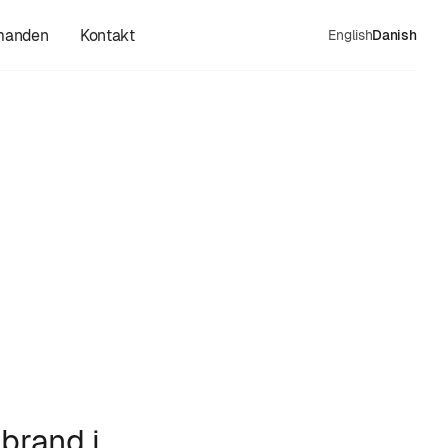
manden
Kontakt
English
Danish
 brand i