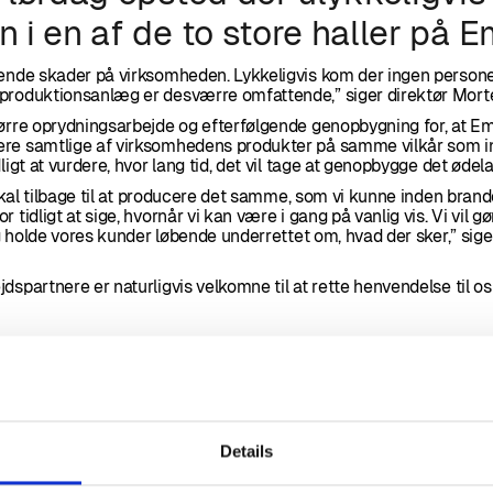
n i en af de to store haller på 
tende skader på virksomheden. Lykkeligvis kom der ingen persone
produktionsanlæg er desværre omfattende,” siger direktør Mor
tørre oprydningsarbejde og efterfølgende genopbygning for, at 
ere samtlige af virksomhedens produkter på samme vilkår som i
ligt at vurdere, hvor lang tid, det vil tage at genopbygge det ødel
i skal tilbage til at producere det samme, som vi kunne inden brand
 tidligt at sige, hvornår vi kan være i gang på vanlig vis. Vi vil gør
lig holde vores kunder løbende underrettet om, hvad der sker,” sig
dspartnere er naturligvis velkomne til at rette henvendelse til 
Details