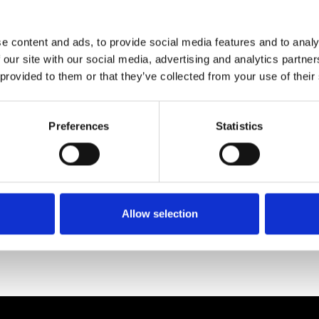
Flere nyheder
e content and ads, to provide social media features and to analy
 our site with our social media, advertising and analytics partn
June 14, 2026
 provided to them or that they’ve collected from your use of their
å en stor rolle for
Mange hilste på i anledning af Bj
erne i Europa
80 års fødselsdag
pålideligt og sikkert middel til at
Fødselaren blev ved en reception 
Preferences
Statistics
en indre trafik i Europa, forklarer
for stor fremsynethed og for at vær
ddelelse.
foregangsmand i Danmark på biodi
Læs mere
Allow selection