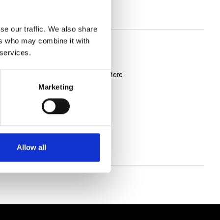
se our traffic. We also share
ers who may combine it with
June 13, 2026
 services.
arne Simonsens
Information til
de danske planteavlere
fredag hædret
Marketing
e
eselområdet.
Læs mere
Allow all