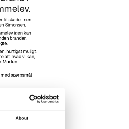
Emmelev.
r til skade, men
ten Simonsen.
Emmelev igen kan
nden branden.
agte.
en, hurtigst muligt,
e alt, hvad vi kan,
er Morten
os med spørgsmål
About