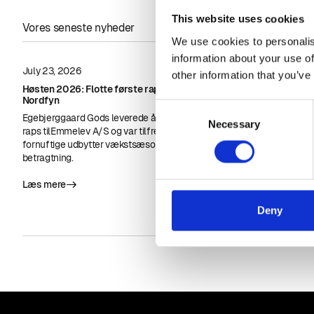
This website uses cookies
Vores seneste nyheder
We use cookies to personalis
information about your use of
July 23, 2026
June 23, 2026
other information that you’ve
Høsten 2026: Flotte første rapsudbytter på
Biodiesel kan f
Nordfyn
flodtransport
Consent
Egebjerggaard Gods leverede årets første læs
Biodiesel er et 
Necessary
Selection
raps tilEmmelev A/S og var tilfredse med
dekarbonisere d
fornuftige udbytter vækstsæsonen taget i
EBB i presseme
betragtning.
Læs mere
Læs mere
Deny