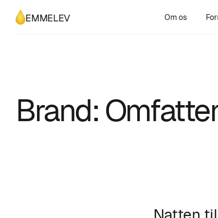
Om os
For
EMMELEV
Brand: Omfatte
Natten ti