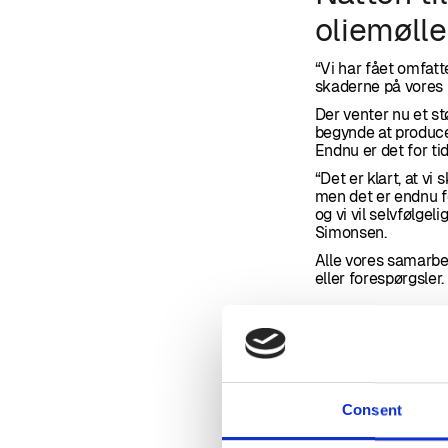
oliemølle
“Vi har fået omfat
skaderne på vores 
Der venter nu et s
begynde at produc
Endnu er det for tid
“Det er klart, at v
men det er endnu for
og vi vil selvfølge
Simonsen.
Alle vores samarbej
eller forespørgsler.
Consent