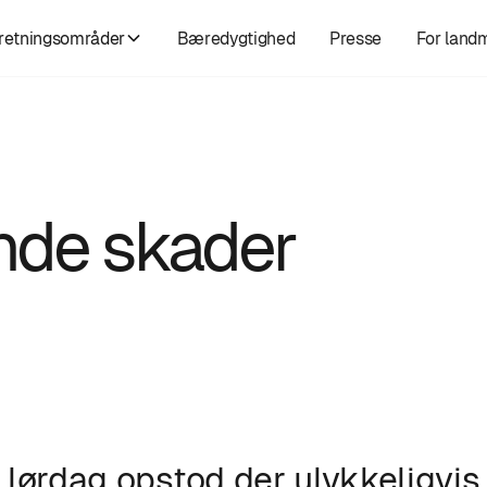
retningsområder
Bæredygtighed
Presse
For land
nde skader
l lørdag opstod der ulykkeligvis