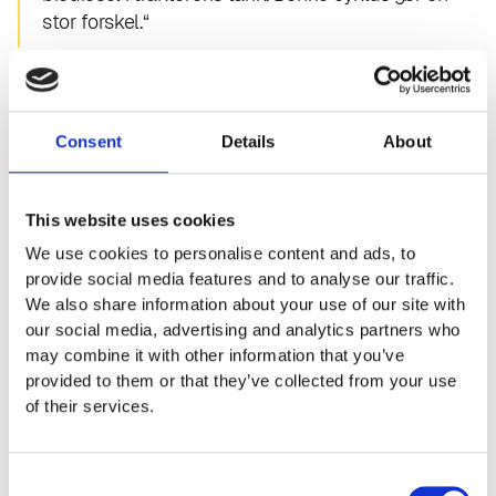
stor forskel.“
Morten Simonsen, medejer af Emmelev A/S, fortæller, at
foderkagerne ikke kun sælges til lokale og regionale
kvægopdrættere, men over hele landet. Flere fodervirksomheder
Consent
Details
About
inkorporerer disse kager i deres færdige foderblandinger. “
Forbruget af rapskager er stort i danske kvægbesætninger.
Faktisk er rapskager inkluderet i 35 procent af foderet blandet
This website uses cookies
på kvægbedrifter til dyrene,“ bemærker han.
We use cookies to personalise content and ads, to
provide social media features and to analyse our traffic.
We also share information about your use of our site with
our social media, advertising and analytics partners who
may combine it with other information that you’ve
provided to them or that they’ve collected from your use
Vores seneste nyheder
of their services.
Flere nyheder
July 23, 2026
Consent