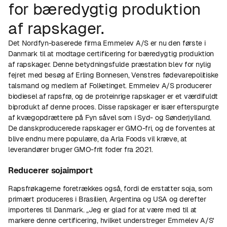
for bæredygtig produktion
af rapskager.
Det Nordfyn-baserede firma Emmelev A/S er nu den første i
Danmark til at modtage certificering for bæredygtig produktion
af rapskager. Denne betydningsfulde præstation blev for nylig
fejret med besøg af Erling Bonnesen, Venstres fødevarepolitiske
talsmand og medlem af Folketinget. Emmelev A/S producerer
biodiesel af rapsfrø, og de proteinrige rapskager er et værdifuldt
biprodukt af denne proces. Disse rapskager er især efterspurgte
af kvægopdrættere på Fyn såvel som i Syd- og Sønderjylland.
De danskproducerede rapskager er GMO-fri, og de forventes at
blive endnu mere populære, da Arla Foods vil kræve, at
leverandører bruger GMO-frit foder fra 2021.
Reducerer sojaimport
Rapsfrøkagerne foretrækkes også, fordi de erstatter soja, som
primært produceres i Brasilien, Argentina og USA og derefter
importeres til Danmark. „Jeg er glad for at være med til at
markere denne certificering, hvilket understreger Emmelev A/S'